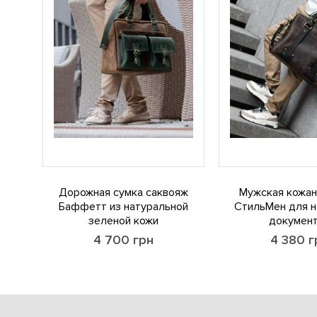
Дорожная сумка саквояж
Мужская кожан
Баффетт из натуральной
СтильМен для н
зеленой кожи
докумен
4 700
грн
4 380
г