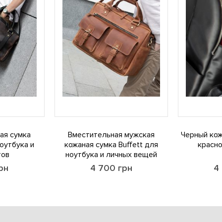
ая сумка
Вместительная мужская
Черный кож
оутбука и
кожаная сумка Buffett для
красн
тов
ноутбука и личных вещей
рн
4 700
грн
4