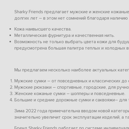
Sharky Friends предлагает мужские и женские кожаны
долгих лет – в этом нет сомнений благодаря наличию
Кожа наивысшего качества.
Металлическая фурнитура и качественная нить.
Возможность не только выбрать цвета кожи для будущ
предусмотрена большая палитра теплых и холодных в
Мы предлагаем несколько наиболее актуальных катег
Мужские сумки – от повседневных и классических до 
Мужские рюкзаки – спортивные, городские, для ручной
Женские кожаные сумки – шопперы и повседневные.
Большие и средние дорожные сумки и саквояжи– для т
Зима 2022 года примечательна вводом новой категори
значительно увеличит срок эксплуатации изделий, а 
Бренд Sharky Friends работает по системе индивидуал