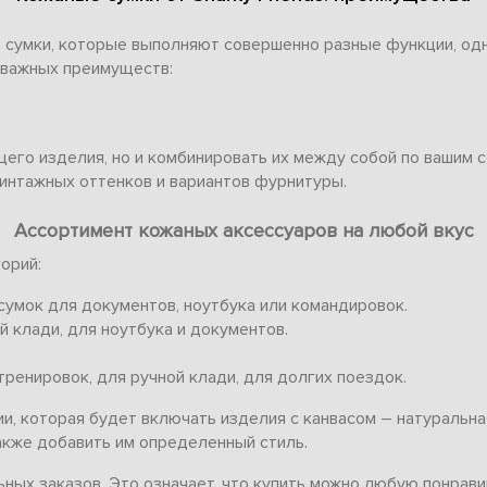
е сумки, которые выполняют совершенно разные функции, од
 важных преимуществ:
его изделия, но и комбинировать их между собой по вашим 
интажных оттенков и вариантов фурнитуры.
Ассортимент кожаных аксессуаров на любой вкус
орий:
сумок для документов, ноутбука или командировок.
 клади, для ноутбука и документов.
ренировок, для ручной клади, для долгих поездок.
и, которая будет включать изделия с канвасом – натуральна
также добавить им определенный стиль.
ьных заказов. Это означает, что купить можно любую понрав