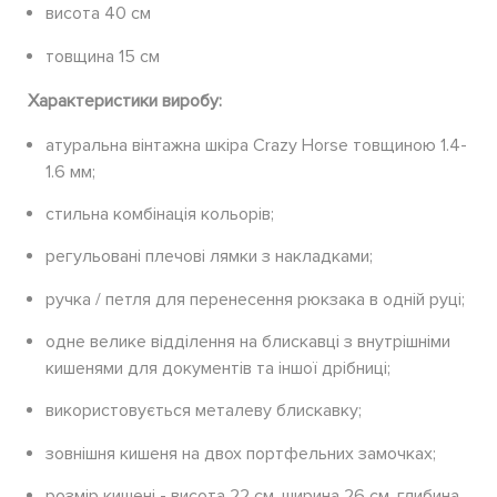
висота 40 см
товщина 15 см
Характеристики виробу:
атуральна вінтажна шкіра Crazy Horse товщиною 1.4-
1.6 мм;
стильна комбінація кольорів;
регульовані плечові лямки з накладками;
ручка / петля для перенесення рюкзака в одній руці;
одне велике відділення на блискавці з внутрішніми
кишенями для документів та іншої дрібниці;
використовується металеву блискавку;
зовнішня кишеня на двох портфельних замочках;
розмір кишені - висота 22 см, ширина 26 см, глибина