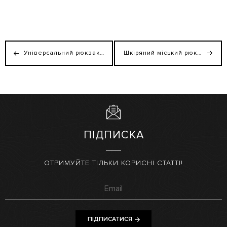
Універсальний рюкзак Salvador із натуральної шкіри
Шкіряний міський рюкзак Каліфорнія для ноутбука
ПІДПИСКА
ОТРИМУЙТЕ ТІЛЬКИ КОРИСНІ СТАТТІ!
ПІДПИСАТИСЯ